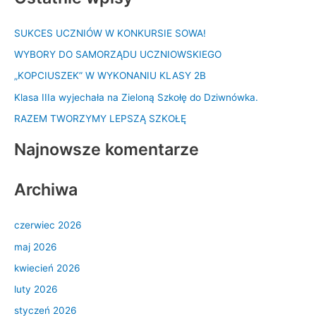
k
SUKCES UCZNIÓW W KONKURSIE SOWA!
a
WYBORY DO SAMORZĄDU UCZNIOWSKIEGO
j
d
„KOPCIUSZEK” W WYKONANIU KLASY 2B
l
Klasa IIIa wyjechała na Zieloną Szkołę do Dziwnówka.
a
RAZEM TWORZYMY LEPSZĄ SZKOŁĘ
:
Najnowsze komentarze
Archiwa
czerwiec 2026
maj 2026
kwiecień 2026
luty 2026
styczeń 2026