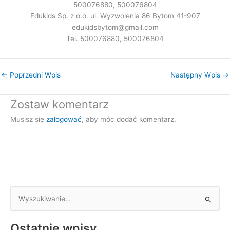
500076880, 500076804
Edukids Sp. z o.o. ul. Wyzwolenia 86 Bytom 41-907
edukidsbytom@gmail.com
Tel. 500076880, 500076804
←
Poprzedni Wpis
Następny Wpis
→
Zostaw komentarz
Musisz się
zalogować
, aby móc dodać komentarz.
S
z
Ostatnie wpisy
u