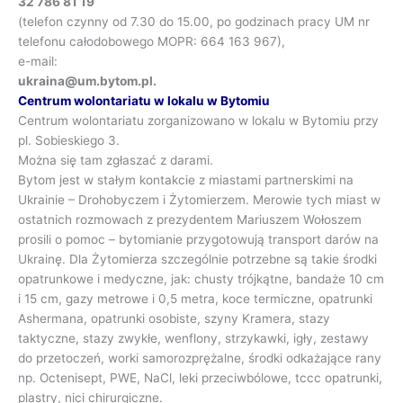
32 786 81 19
(telefon czynny od 7.30 do 15.00, po godzinach pracy UM nr
telefonu całodobowego MOPR: 664 163 967),
e-mail:
ukraina@um.bytom.pl.
Centrum wolontariatu w lokalu w Bytomiu
Centrum wolontariatu zorganizowano w lokalu w Bytomiu przy
pl. Sobieskiego 3.
Można się tam zgłaszać z darami.
Bytom jest w stałym kontakcie z miastami partnerskimi na
Ukrainie – Drohobyczem i Żytomierzem. Merowie tych miast w
ostatnich rozmowach z prezydentem Mariuszem Wołoszem
prosili o pomoc – bytomianie przygotowują transport darów na
Ukrainę. Dla Żytomierza szczególnie potrzebne są takie środki
opatrunkowe i medyczne, jak: chusty trójkątne, bandaże 10 cm
i 15 cm, gazy metrowe i 0,5 metra, koce termiczne, opatrunki
Ashermana, opatrunki osobiste, szyny Kramera, stazy
taktyczne, stazy zwykłe, wenflony, strzykawki, igły, zestawy
do przetoczeń, worki samorozprężalne, środki odkażające rany
np. Octenisept, PWE, NaCl, leki przeciwbólowe, tccc opatrunki,
plastry, nici chirurgiczne.