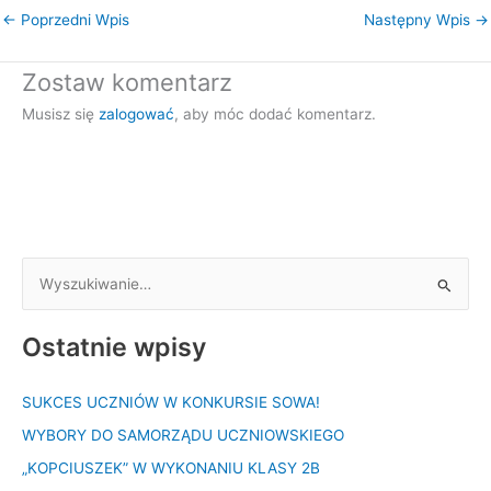
←
Poprzedni Wpis
Następny Wpis
→
Zostaw komentarz
Musisz się
zalogować
, aby móc dodać komentarz.
S
z
Ostatnie wpisy
u
k
SUKCES UCZNIÓW W KONKURSIE SOWA!
a
WYBORY DO SAMORZĄDU UCZNIOWSKIEGO
j
d
„KOPCIUSZEK” W WYKONANIU KLASY 2B