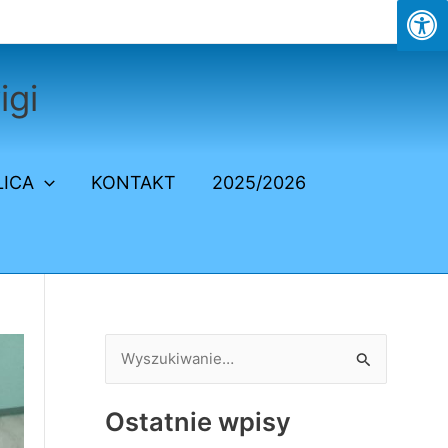
igi
LICA
KONTAKT
2025/2026
S
z
Ostatnie wpisy
u