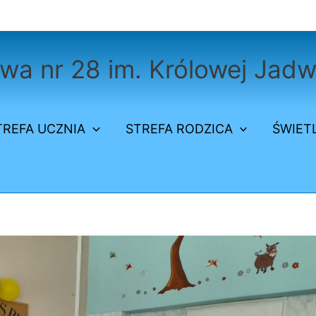
a nr 28 im. Królowej Jadw
TREFA UCZNIA
STREFA RODZICA
ŚWIET