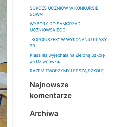
k
SUKCES UCZNIÓW W KONKURSIE
a
SOWA!
j
WYBORY DO SAMORZĄDU
d
UCZNIOWSKIEGO
l
„KOPCIUSZEK” W WYKONANIU KLASY
a
2B
:
Klasa IIIa wyjechała na Zieloną Szkołę
do Dziwnówka.
RAZEM TWORZYMY LEPSZĄ SZKOŁĘ
Najnowsze
komentarze
Archiwa