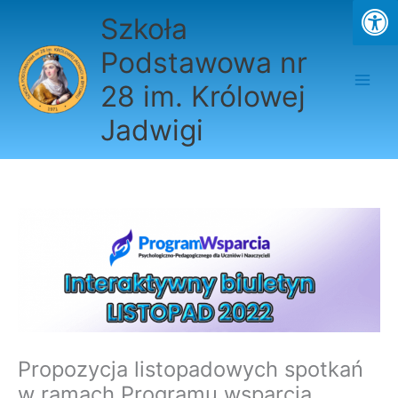
Przejdź
Szkoła
do
treści
Podstawowa nr
28 im. Królowej
Jadwigi
Propozycja listopadowych spotkań
w ramach Programu wsparcia