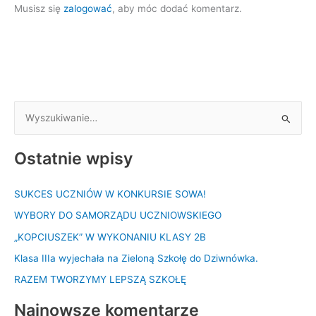
Musisz się
zalogować
, aby móc dodać komentarz.
S
z
Ostatnie wpisy
u
k
SUKCES UCZNIÓW W KONKURSIE SOWA!
a
WYBORY DO SAMORZĄDU UCZNIOWSKIEGO
j
d
„KOPCIUSZEK” W WYKONANIU KLASY 2B
l
Klasa IIIa wyjechała na Zieloną Szkołę do Dziwnówka.
a
RAZEM TWORZYMY LEPSZĄ SZKOŁĘ
:
Najnowsze komentarze