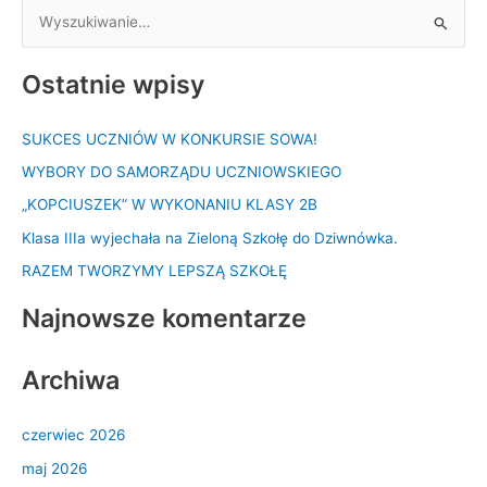
S
z
Ostatnie wpisy
u
k
SUKCES UCZNIÓW W KONKURSIE SOWA!
a
WYBORY DO SAMORZĄDU UCZNIOWSKIEGO
j
d
„KOPCIUSZEK” W WYKONANIU KLASY 2B
l
Klasa IIIa wyjechała na Zieloną Szkołę do Dziwnówka.
a
RAZEM TWORZYMY LEPSZĄ SZKOŁĘ
:
Najnowsze komentarze
Archiwa
czerwiec 2026
maj 2026