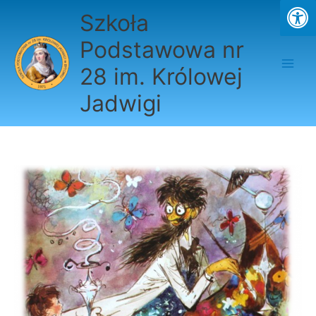
Przejdź
Szkoła
do
treści
Podstawowa nr
28 im. Królowej
Jadwigi