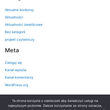
Aktualne konkursy
Aktualności
Aktualności świetlicowe
Bez kategorii
projekt czytelniczy
Meta
Zaloguj się
Kanał wpisów
Kanał komentarzy
WordPress.org
Ta strona korzysta z ciasteczek aby świadczyć usługi na
Prawa autorskie © 2026 Szkoła Podstawowa nr 28 im. Królowej
najwyższym poziomie. Dalsze korzystanie ze strony oznacza,
Jadwigi | Obsługiwane przez
Motyw Astra WordPress