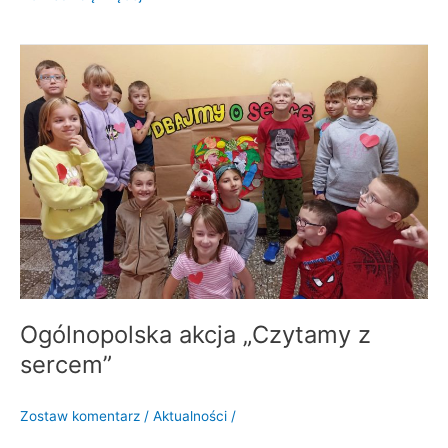
Ogólnopolska
akcja
„Czytamy
z
sercem”
Ogólnopolska akcja „Czytamy z
sercem”
Zostaw komentarz
/
Aktualności
/