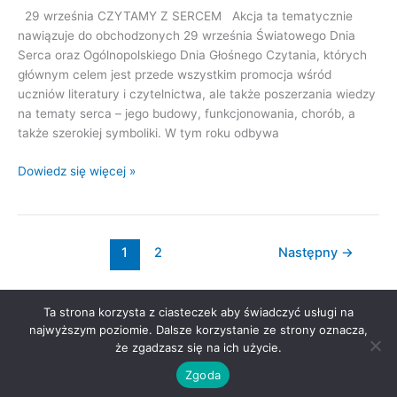
29 września CZYTAMY Z SERCEM Akcja ta tematycznie
nawiązuje do obchodzonych 29 września Światowego Dnia
Serca oraz Ogólnopolskiego Dnia Głośnego Czytania, których
głównym celem jest przede wszystkim promocja wśród
uczniów literatury i czytelnictwa, ale także poszerzania wiedzy
na tematy serca – jego budowy, funkcjonowania, chorób, a
także szerokiej symboliki. W tym roku odbywa
Dowiedz się więcej »
1
2
Następny
→
Ta strona korzysta z ciasteczek aby świadczyć usługi na
Prawa autorskie © 2026 Szkoła Podstawowa nr 28 im. Królowej
najwyższym poziomie. Dalsze korzystanie ze strony oznacza,
Jadwigi | Obsługiwane przez
Motyw Astra WordPress
że zgadzasz się na ich użycie.
Zgoda