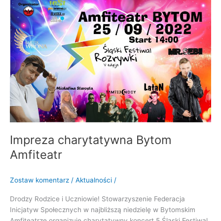
Bytom
Amfiteatr
Impreza charytatywna Bytom
Amfiteatr
Zostaw komentarz
/
Aktualności
/
Drodzy Rodzice i Uczniowie! Stowarzyszenie Federacja
Inicjatyw Społecznych w najbliższą niedzielę w Bytomskim
Amfiteatrze organizuje charytatywny koncert 5 Śląski Festiwal