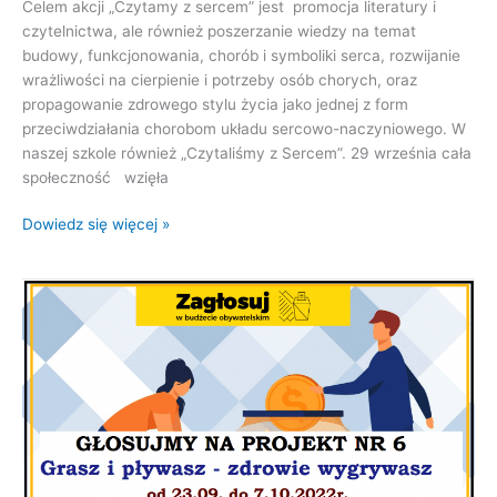
Celem akcji „Czytamy z sercem” jest promocja literatury i
czytelnictwa, ale również poszerzanie wiedzy na temat
budowy, funkcjonowania, chorób i symboliki serca, rozwijanie
wrażliwości na cierpienie i potrzeby osób chorych, oraz
propagowanie zdrowego stylu życia jako jednej z form
przeciwdziałania chorobom układu sercowo-naczyniowego. W
naszej szkole również „Czytaliśmy z Sercem”. 29 września cała
społeczność wzięła
Dowiedz się więcej »
Zagłosuj
w
budżecie
obywatelskim