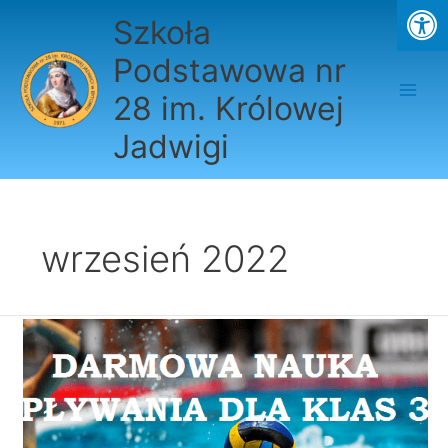
Przejdź
Szkoła
do
treści
Podstawowa nr
28 im. Królowej
Jadwigi
wrzesień 2022
DARMOWA
NAUKA
PŁYWANIA