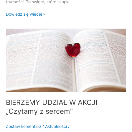
trudności. To święto, które skupia
Dowiedz się więcej »
BIERZEMY
UDZIAŁ
W
AKCJI
„Czytamy
z
sercem”
BIERZEMY UDZIAŁ W AKCJI
„Czytamy z sercem”
Zostaw komentarz
/
Aktualności
/