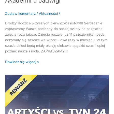
Akademii u Jadwigi”
Zostaw komentarz
/
Aktualności
/
Drodzy Rodzice przyszłych pierwszoklasistów!!! Serdecznie
zapraszamy Wasze pociechy do naszej szkoły na bezpłatne
zajęcia rozwijające. Zajęcia ruszają już 11 października i będą
odbywały się zawsze we wtorki – dwa razy w miesiącu. W tym
czasie dzieci będą miały okazję ciekawie spędzić czas i lepiej
poznać nasza szkołę. ZAPRASZAMY!!!
Dowiedz się więcej »
ZAPROSZENIE
NA
MECZ
CHARYTATYWNY