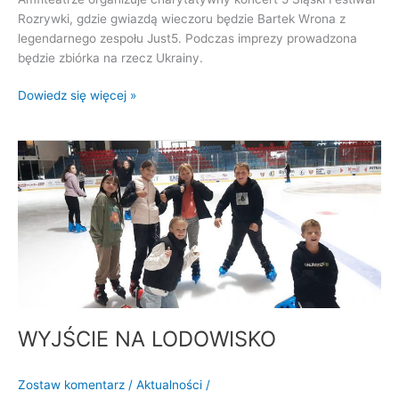
Rozrywki, gdzie gwiazdą wieczoru będzie Bartek Wrona z
legendarnego zespołu Just5. Podczas imprezy prowadzona
będzie zbiórka na rzecz Ukrainy.
Dowiedz się więcej »
WYJŚCIE
NA
LODOWISKO
WYJŚCIE NA LODOWISKO
Zostaw komentarz
/
Aktualności
/