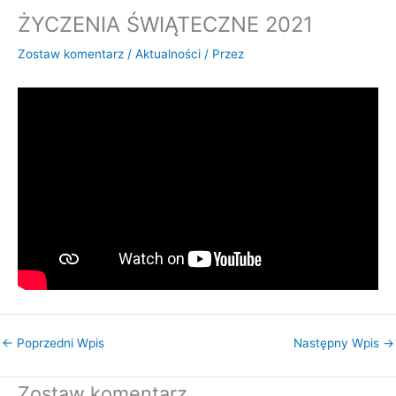
ŻYCZENIA ŚWIĄTECZNE 2021
Zostaw komentarz
/
Aktualności
/ Przez
←
Poprzedni Wpis
Następny Wpis
→
Zostaw komentarz