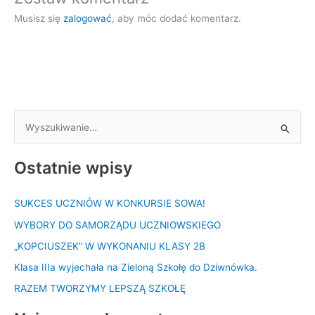
Musisz się
zalogować
, aby móc dodać komentarz.
S
z
Ostatnie wpisy
u
k
SUKCES UCZNIÓW W KONKURSIE SOWA!
a
WYBORY DO SAMORZĄDU UCZNIOWSKIEGO
j
d
„KOPCIUSZEK” W WYKONANIU KLASY 2B
l
Klasa IIIa wyjechała na Zieloną Szkołę do Dziwnówka.
a
RAZEM TWORZYMY LEPSZĄ SZKOŁĘ
: