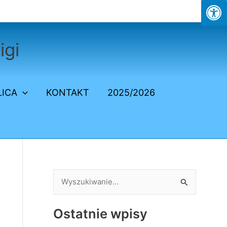
igi
LICA
KONTAKT
2025/2026
S
z
Ostatnie wpisy
u