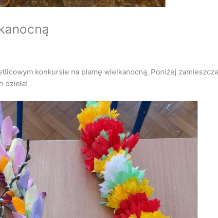
lkanocną
ietlicowym konkursie na plamę wielkanocną. Poniżej zamieszcz
h dzieła!