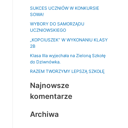
k
SUKCES UCZNIÓW W KONKURSIE
a
SOWA!
j
WYBORY DO SAMORZĄDU
d
UCZNIOWSKIEGO
l
„KOPCIUSZEK” W WYKONANIU KLASY
a
2B
:
Klasa IIIa wyjechała na Zieloną Szkołę
do Dziwnówka.
RAZEM TWORZYMY LEPSZĄ SZKOŁĘ
Najnowsze
komentarze
Archiwa