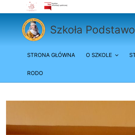
Przejdź
do
treści
Szkoła Podstawow
STRONA GŁÓWNA
O SZKOLE
S
RODO