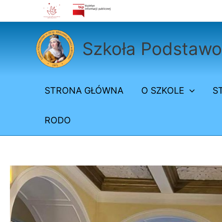
Przejdź
do
treści
Szkoła Podstawow
STRONA GŁÓWNA
O SZKOLE
S
RODO