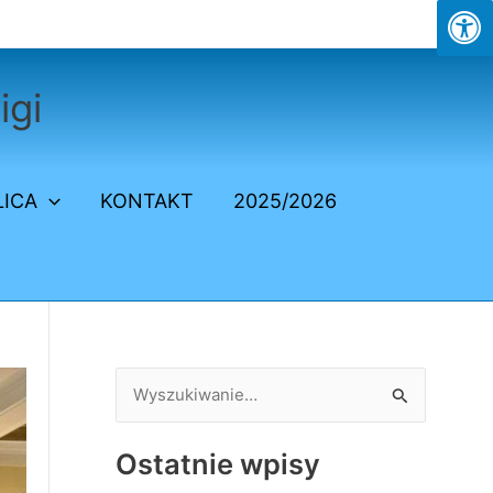
igi
LICA
KONTAKT
2025/2026
S
z
Ostatnie wpisy
u