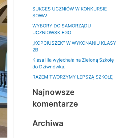
k
SUKCES UCZNIÓW W KONKURSIE
a
SOWA!
j
WYBORY DO SAMORZĄDU
d
UCZNIOWSKIEGO
l
„KOPCIUSZEK” W WYKONANIU KLASY
a
2B
:
Klasa IIIa wyjechała na Zieloną Szkołę
do Dziwnówka.
RAZEM TWORZYMY LEPSZĄ SZKOŁĘ
Najnowsze
komentarze
Archiwa