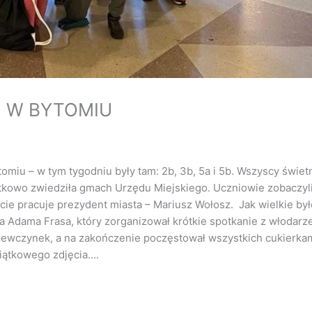
J W BYTOMIU
ytomiu – w tym tygodniu były tam: 2b, 3b, 5a i 5b. Wszyscy świet
dodatkowo zwiedziła gmach Urzędu Miejskiego. Uczniowie zobaczyli
ecie pracuje prezydent miasta – Mariusz Wołosz. Jak wielkie by
ta Adama Frasa, który zorganizował krótkie spotkanie z włodar
iewczynek, a na zakończenie poczęstował wszystkich cukierkam
iątkowego zdjęcia….