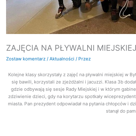
ZAJĘCIA NA PŁYWALNI MIEJSKIE
Zostaw komentarz
/
Aktualności
/ Przez
Kolejne klasy skorzystały z zajęć na pływalni miejskiej w B
się bawili, korzystali ze zjeżdżalni i jacuzzi. Klasa 3b 
gdzie odbywają się sesje Rady Miejskiej i w którym gabin
zdziwienie dzieci, gdy na korytarzu spotkały wiceprezyden
miasta. Pan prezydent odpowiadał na pytania chłopców i dz
stanął do pam