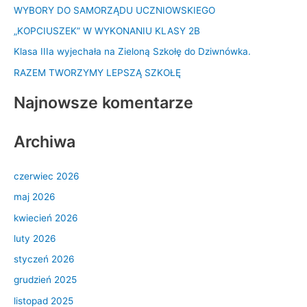
WYBORY DO SAMORZĄDU UCZNIOWSKIEGO
j
d
„KOPCIUSZEK” W WYKONANIU KLASY 2B
l
Klasa IIIa wyjechała na Zieloną Szkołę do Dziwnówka.
a
RAZEM TWORZYMY LEPSZĄ SZKOŁĘ
:
Najnowsze komentarze
Archiwa
czerwiec 2026
maj 2026
kwiecień 2026
luty 2026
styczeń 2026
grudzień 2025
listopad 2025