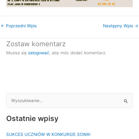
←
Poprzedni Wpis
Następny Wpis
→
Zostaw komentarz
Musisz się
zalogować
, aby móc dodać komentarz.
S
z
Ostatnie wpisy
u
k
SUKCES UCZNIÓW W KONKURSIE SOWA!
a