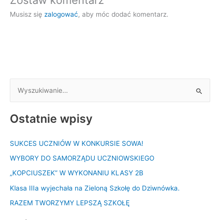
Musisz się
zalogować
, aby móc dodać komentarz.
S
z
Ostatnie wpisy
u
k
SUKCES UCZNIÓW W KONKURSIE SOWA!
a
WYBORY DO SAMORZĄDU UCZNIOWSKIEGO
j
d
„KOPCIUSZEK” W WYKONANIU KLASY 2B
l
Klasa IIIa wyjechała na Zieloną Szkołę do Dziwnówka.
a
RAZEM TWORZYMY LEPSZĄ SZKOŁĘ
: