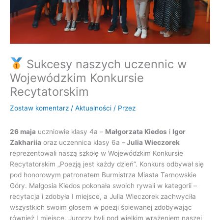
Sukcesy naszych uczennic w
Wojewódzkim Konkursie
Recytatorskim
Zostaw komentarz
/
Aktualności
/ Przez
26 maja
uczniowie klasy 4a –
Małgorzata Kiedos
i
Igor
Zakhariia
oraz uczennica klasy 6a –
Julia Wieczorek
reprezentowali naszą szkołę w Wojewódzkim Konkursie
Recytatorskim „Poezją jest każdy dzień”. Konkurs odbywał się
pod honorowym patronatem Burmistrza Miasta Tarnowskie
Góry. Małgosia Kiedos pokonała swoich rywali w kategorii –
recytacja i zdobyła I miejsce, a Julia Wieczorek zachwyciła
wszystkich swoim głosem w poezji śpiewanej zdobywając
również I miejsce. Jurorzy byli pod wielkim wrażeniem naszej