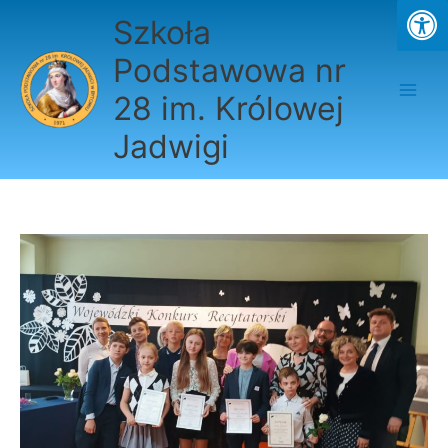
Przejdź
Szkoła
do
treści
Podstawowa nr
28 im. Królowej
Jadwigi