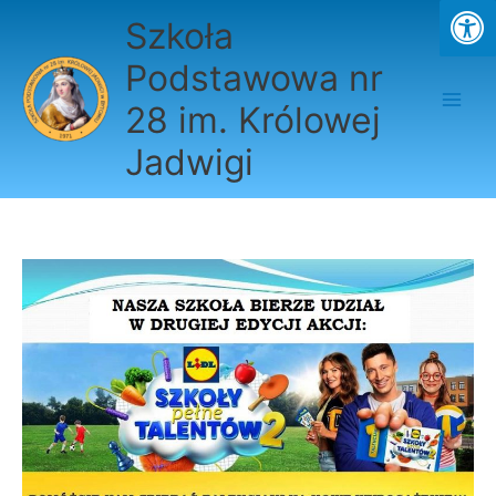
Przejdź
Szkoła
do
treści
Podstawowa nr
28 im. Królowej
Jadwigi