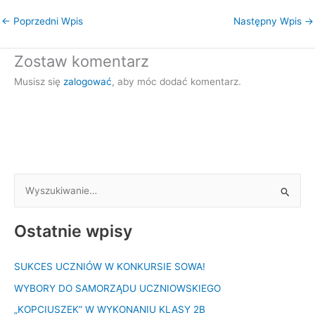
←
Poprzedni Wpis
Następny Wpis
→
Zostaw komentarz
Musisz się
zalogować
, aby móc dodać komentarz.
S
z
Ostatnie wpisy
u
k
SUKCES UCZNIÓW W KONKURSIE SOWA!
a
WYBORY DO SAMORZĄDU UCZNIOWSKIEGO
j
d
„KOPCIUSZEK” W WYKONANIU KLASY 2B