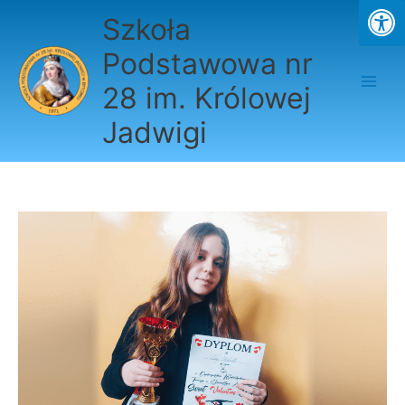
Przejdź
Szkoła
do
treści
Podstawowa nr
28 im. Królowej
Jadwigi