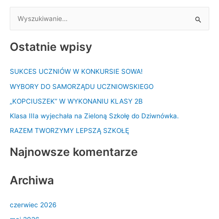
S
z
Ostatnie wpisy
u
k
SUKCES UCZNIÓW W KONKURSIE SOWA!
a
WYBORY DO SAMORZĄDU UCZNIOWSKIEGO
j
d
„KOPCIUSZEK” W WYKONANIU KLASY 2B
l
Klasa IIIa wyjechała na Zieloną Szkołę do Dziwnówka.
a
RAZEM TWORZYMY LEPSZĄ SZKOŁĘ
:
Najnowsze komentarze
Archiwa
czerwiec 2026