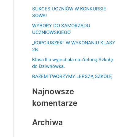
k
SUKCES UCZNIÓW W KONKURSIE
a
SOWA!
j
WYBORY DO SAMORZĄDU
d
UCZNIOWSKIEGO
l
„KOPCIUSZEK” W WYKONANIU KLASY
a
2B
:
Klasa IIIa wyjechała na Zieloną Szkołę
do Dziwnówka.
RAZEM TWORZYMY LEPSZĄ SZKOŁĘ
Najnowsze
komentarze
Archiwa