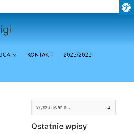
igi
LICA
KONTAKT
2025/2026
S
z
Ostatnie wpisy
u