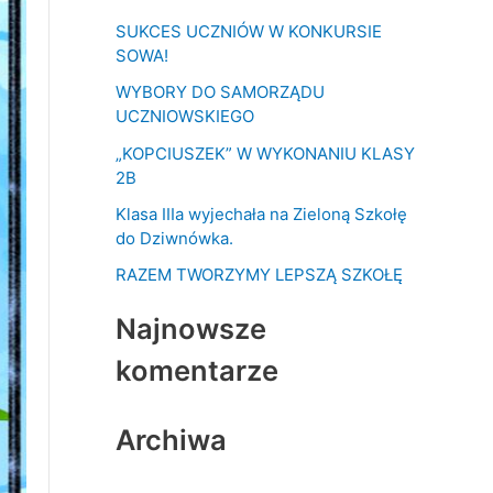
k
SUKCES UCZNIÓW W KONKURSIE
a
SOWA!
j
WYBORY DO SAMORZĄDU
d
UCZNIOWSKIEGO
l
„KOPCIUSZEK” W WYKONANIU KLASY
a
2B
:
Klasa IIIa wyjechała na Zieloną Szkołę
do Dziwnówka.
RAZEM TWORZYMY LEPSZĄ SZKOŁĘ
Najnowsze
komentarze
Archiwa