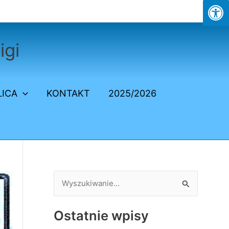
igi
LICA
KONTAKT
2025/2026
S
z
Ostatnie wpisy
u