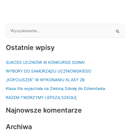
S
z
Ostatnie wpisy
u
k
SUKCES UCZNIÓW W KONKURSIE SOWA!
a
WYBORY DO SAMORZĄDU UCZNIOWSKIEGO
j
d
„KOPCIUSZEK” W WYKONANIU KLASY 2B
l
Klasa IIIa wyjechała na Zieloną Szkołę do Dziwnówka.
a
RAZEM TWORZYMY LEPSZĄ SZKOŁĘ
:
Najnowsze komentarze
Archiwa