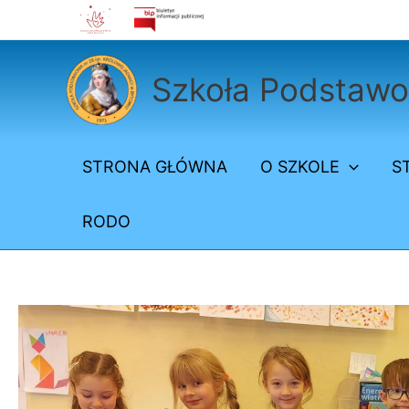
Przejdź
do
treści
Szkoła Podstawow
STRONA GŁÓWNA
O SZKOLE
S
RODO