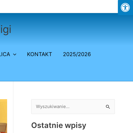
igi
LICA
KONTAKT
2025/2026
S
z
Ostatnie wpisy
u