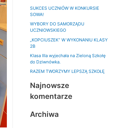
k
SUKCES UCZNIÓW W KONKURSIE
a
SOWA!
j
WYBORY DO SAMORZĄDU
d
UCZNIOWSKIEGO
l
„KOPCIUSZEK” W WYKONANIU KLASY
a
2B
:
Klasa IIIa wyjechała na Zieloną Szkołę
do Dziwnówka.
RAZEM TWORZYMY LEPSZĄ SZKOŁĘ
Najnowsze
komentarze
Archiwa