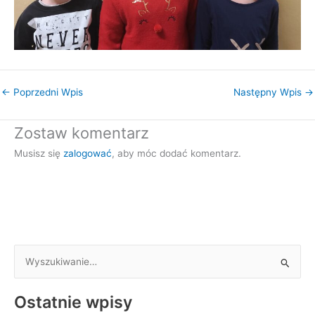
←
Poprzedni Wpis
Następny Wpis
→
Zostaw komentarz
Musisz się
zalogować
, aby móc dodać komentarz.
S
z
Ostatnie wpisy
u