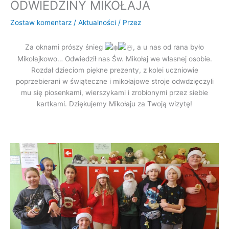
ODWIEDZINY MIKOŁAJA
Zostaw komentarz
/
Aktualności
/ Przez
Za oknami prószy śnieg
, a u nas od rana było
Mikołajkowo… Odwiedził nas Św. Mikołaj we własnej osobie.
Rozdał dzieciom piękne prezenty, z kolei uczniowie
poprzebierani w świąteczne i mikołajowe stroje odwdzięczyli
mu się piosenkami, wierszykami i zrobionymi przez siebie
kartkami. Dziękujemy Mikołaju za Twoją wizytę!