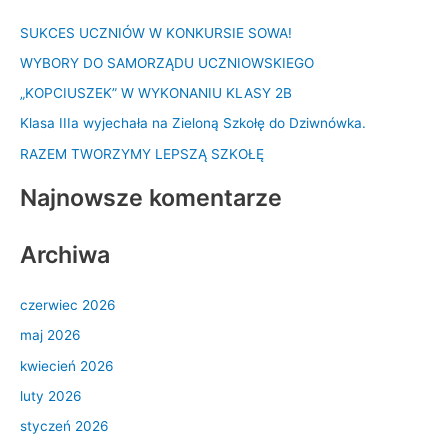
k
SUKCES UCZNIÓW W KONKURSIE SOWA!
a
WYBORY DO SAMORZĄDU UCZNIOWSKIEGO
j
d
„KOPCIUSZEK” W WYKONANIU KLASY 2B
l
Klasa IIIa wyjechała na Zieloną Szkołę do Dziwnówka.
a
RAZEM TWORZYMY LEPSZĄ SZKOŁĘ
:
Najnowsze komentarze
Archiwa
czerwiec 2026
maj 2026
kwiecień 2026
luty 2026
styczeń 2026