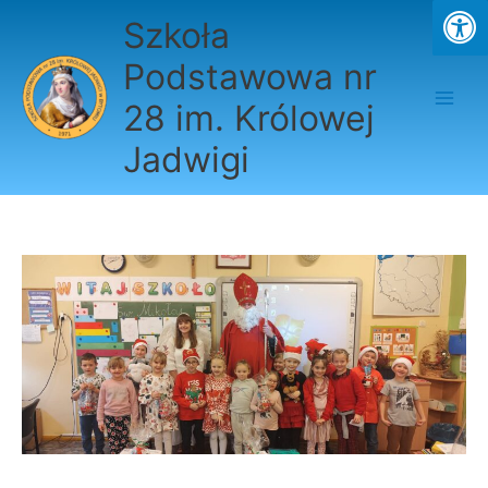
Przejdź
Szkoła
do
treści
Podstawowa nr
28 im. Królowej
Jadwigi