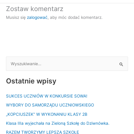
Zostaw komentarz
Musisz się
zalogować
, aby móc dodać komentarz.
S
z
Ostatnie wpisy
u
k
SUKCES UCZNIÓW W KONKURSIE SOWA!
a
WYBORY DO SAMORZĄDU UCZNIOWSKIEGO
j
d
„KOPCIUSZEK” W WYKONANIU KLASY 2B
l
Klasa IIIa wyjechała na Zieloną Szkołę do Dziwnówka.
a
RAZEM TWORZYMY LEPSZĄ SZKOŁĘ