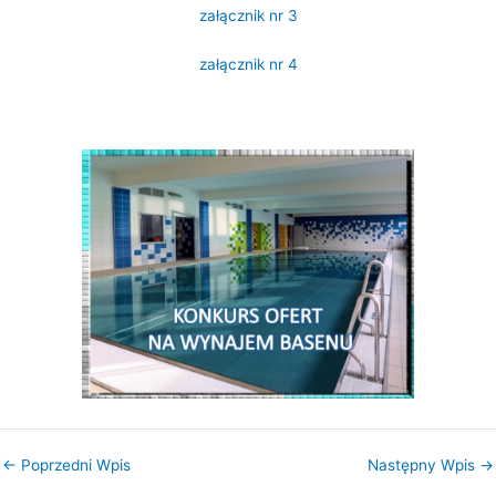
załącznik nr 3
załącznik nr 4
←
Poprzedni Wpis
Następny Wpis
→