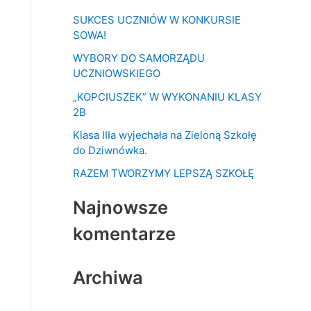
k
SUKCES UCZNIÓW W KONKURSIE
a
SOWA!
j
WYBORY DO SAMORZĄDU
d
UCZNIOWSKIEGO
l
„KOPCIUSZEK” W WYKONANIU KLASY
a
2B
:
Klasa IIIa wyjechała na Zieloną Szkołę
do Dziwnówka.
RAZEM TWORZYMY LEPSZĄ SZKOŁĘ
Najnowsze
komentarze
Archiwa