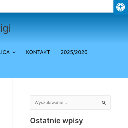
igi
LICA
KONTAKT
2025/2026
S
z
Ostatnie wpisy
u