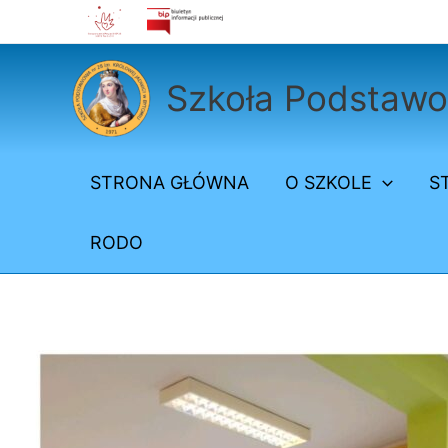
Przejdź
do
treści
Szkoła Podstawow
STRONA GŁÓWNA
O SZKOLE
S
RODO