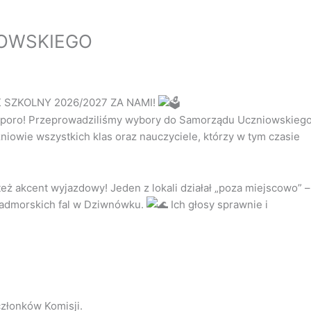
OWSKIEGO
SZKOLNY 2026/2027 ZA NAMI!
dę sporo! Przeprowadziliśmy wybory do Samorządu Uczniowskieg
niowie wszystkich klas oraz nauczyciele, którzy w tym czasie
 też akcent wyjazdowy! Jeden z lokali działał „poza miejscowo” –
 nadmorskich fal w Dziwnówku.
Ich głosy sprawnie i
członków Komisji.