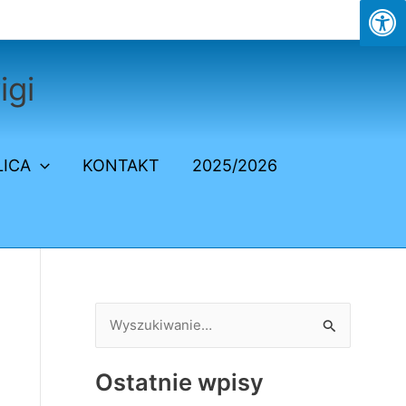
igi
LICA
KONTAKT
2025/2026
S
z
Ostatnie wpisy
u