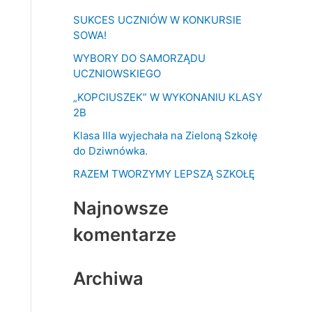
k
SUKCES UCZNIÓW W KONKURSIE
a
SOWA!
j
WYBORY DO SAMORZĄDU
d
UCZNIOWSKIEGO
l
„KOPCIUSZEK” W WYKONANIU KLASY
a
2B
:
Klasa IIIa wyjechała na Zieloną Szkołę
do Dziwnówka.
RAZEM TWORZYMY LEPSZĄ SZKOŁĘ
Najnowsze
komentarze
Archiwa