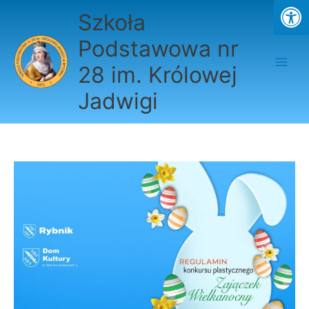
Przejdź
Szkoła
do
treści
Podstawowa nr
28 im. Królowej
Jadwigi