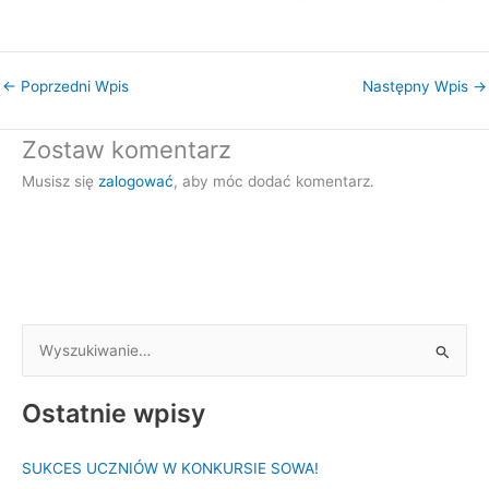
←
Poprzedni Wpis
Następny Wpis
→
Zostaw komentarz
Musisz się
zalogować
, aby móc dodać komentarz.
S
z
Ostatnie wpisy
u
k
SUKCES UCZNIÓW W KONKURSIE SOWA!
a