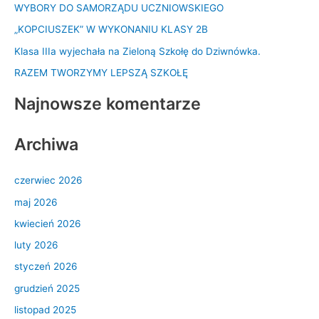
WYBORY DO SAMORZĄDU UCZNIOWSKIEGO
j
d
„KOPCIUSZEK” W WYKONANIU KLASY 2B
l
Klasa IIIa wyjechała na Zieloną Szkołę do Dziwnówka.
a
RAZEM TWORZYMY LEPSZĄ SZKOŁĘ
:
Najnowsze komentarze
Archiwa
czerwiec 2026
maj 2026
kwiecień 2026
luty 2026
styczeń 2026
grudzień 2025
listopad 2025