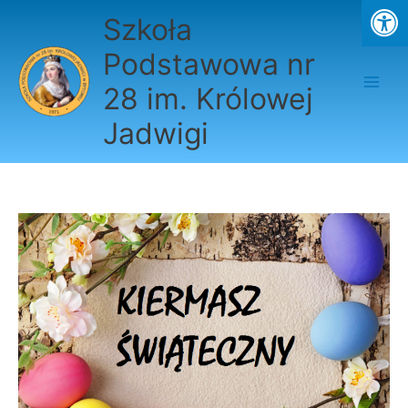
Przejdź
Szkoła
do
treści
Podstawowa nr
28 im. Królowej
Jadwigi