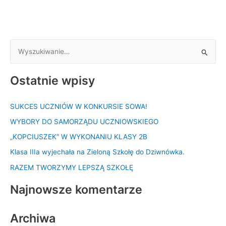
S
z
Ostatnie wpisy
u
k
SUKCES UCZNIÓW W KONKURSIE SOWA!
a
WYBORY DO SAMORZĄDU UCZNIOWSKIEGO
j
d
„KOPCIUSZEK” W WYKONANIU KLASY 2B
l
Klasa IIIa wyjechała na Zieloną Szkołę do Dziwnówka.
a
RAZEM TWORZYMY LEPSZĄ SZKOŁĘ
:
Najnowsze komentarze
Archiwa