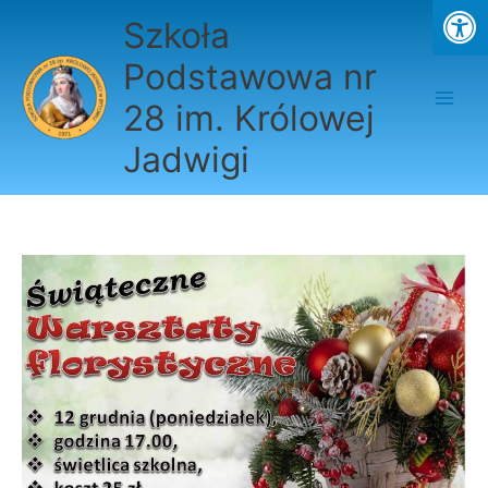
Przejdź
Szkoła
do
treści
Podstawowa nr
28 im. Królowej
Jadwigi