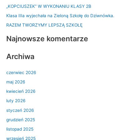
d
„KOPCIUSZEK” W WYKONANIU KLASY 2B
l
Klasa IIIa wyjechała na Zieloną Szkołę do Dziwnówka.
a
RAZEM TWORZYMY LEPSZĄ SZKOŁĘ
:
Najnowsze komentarze
Archiwa
czerwiec 2026
maj 2026
kwiecień 2026
luty 2026
styczeń 2026
grudzień 2025
listopad 2025
wrzesień 2025