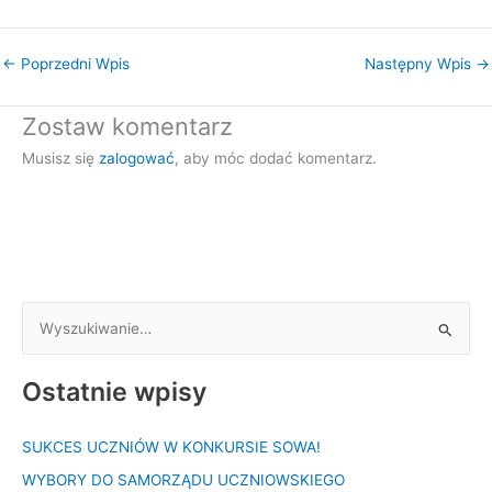
←
Poprzedni Wpis
Następny Wpis
→
Zostaw komentarz
Musisz się
zalogować
, aby móc dodać komentarz.
S
z
Ostatnie wpisy
u
k
SUKCES UCZNIÓW W KONKURSIE SOWA!
a
WYBORY DO SAMORZĄDU UCZNIOWSKIEGO
j