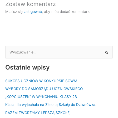
Zostaw komentarz
Musisz się
zalogować
, aby móc dodać komentarz.
S
z
Ostatnie wpisy
u
k
SUKCES UCZNIÓW W KONKURSIE SOWA!
a
WYBORY DO SAMORZĄDU UCZNIOWSKIEGO
j
d
„KOPCIUSZEK” W WYKONANIU KLASY 2B
l
Klasa IIIa wyjechała na Zieloną Szkołę do Dziwnówka.
a
RAZEM TWORZYMY LEPSZĄ SZKOŁĘ
: