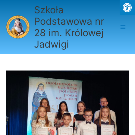
Przejdź
Szkoła
do
treści
Podstawowa nr
28 im. Królowej
Jadwigi