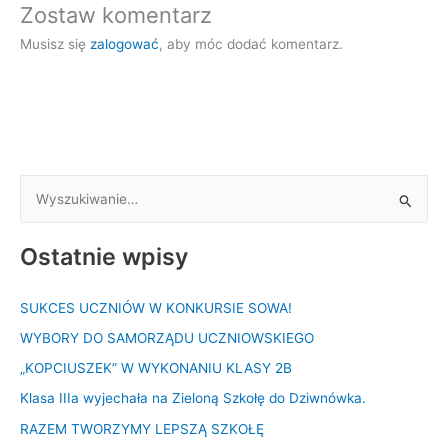
Zostaw komentarz
Musisz się
zalogować
, aby móc dodać komentarz.
S
z
Ostatnie wpisy
u
k
SUKCES UCZNIÓW W KONKURSIE SOWA!
a
WYBORY DO SAMORZĄDU UCZNIOWSKIEGO
j
d
„KOPCIUSZEK” W WYKONANIU KLASY 2B
l
Klasa IIIa wyjechała na Zieloną Szkołę do Dziwnówka.
a
RAZEM TWORZYMY LEPSZĄ SZKOŁĘ
: