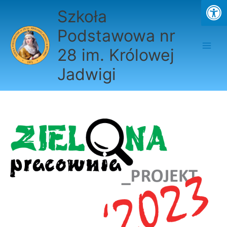
Przejdź
Szkoła
do
treści
Podstawowa nr
28 im. Królowej
Jadwigi