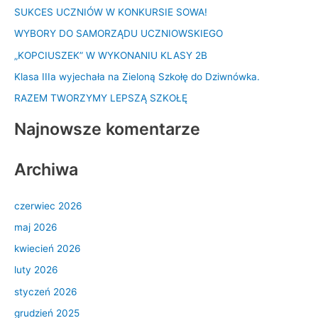
SUKCES UCZNIÓW W KONKURSIE SOWA!
a
WYBORY DO SAMORZĄDU UCZNIOWSKIEGO
j
d
„KOPCIUSZEK” W WYKONANIU KLASY 2B
l
Klasa IIIa wyjechała na Zieloną Szkołę do Dziwnówka.
a
RAZEM TWORZYMY LEPSZĄ SZKOŁĘ
:
Najnowsze komentarze
Archiwa
czerwiec 2026
maj 2026
kwiecień 2026
luty 2026
styczeń 2026
grudzień 2025