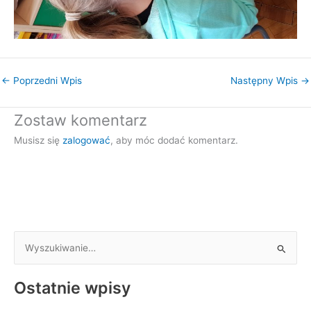
←
Poprzedni Wpis
Następny Wpis
→
Zostaw komentarz
Musisz się
zalogować
, aby móc dodać komentarz.
S
z
Ostatnie wpisy
u
k