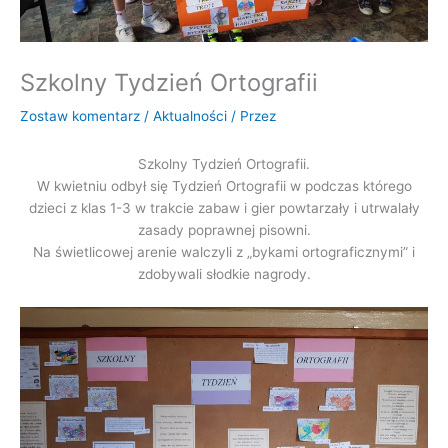
Szkolny Tydzień Ortografii
Zostaw komentarz
/
Aktualności
/ Przez
Szkolny Tydzień Ortografii.
W kwietniu odbył się Tydzień Ortografii w podczas którego
dzieci z klas 1-3 w trakcie zabaw i gier powtarzały i utrwalały
zasady poprawnej pisowni.
Na świetlicowej arenie walczyli z „bykami ortograficznymi” i
zdobywali słodkie nagrody.