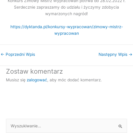
Konkurs Zimowy Mistrz Wypracowań potrwa do 28.02.2022 r.
Serdecznie zapraszamy do udziału i życzymy zdobycia
wymarzonych nagród!
https://dyktanda.pl/konkursy-wypracowan/zimowy-mistrz-
wypracowan
←
Poprzedni Wpis
Następny Wpis
→
Zostaw komentarz
Musisz się
zalogować
, aby móc dodać komentarz.
S