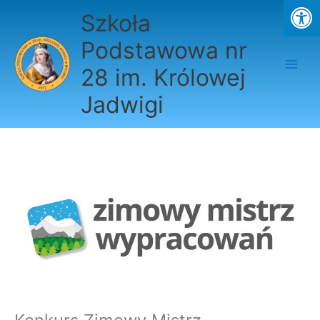
Przejdź
Szkoła
do
treści
Podstawowa nr
28 im. Królowej
Jadwigi