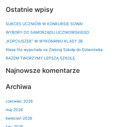
z
Ostatnie wpisy
u
k
SUKCES UCZNIÓW W KONKURSIE SOWA!
a
WYBORY DO SAMORZĄDU UCZNIOWSKIEGO
j
d
„KOPCIUSZEK” W WYKONANIU KLASY 2B
l
Klasa IIIa wyjechała na Zieloną Szkołę do Dziwnówka.
a
RAZEM TWORZYMY LEPSZĄ SZKOŁĘ
:
Najnowsze komentarze
Archiwa
czerwiec 2026
maj 2026
kwiecień 2026
luty 2026