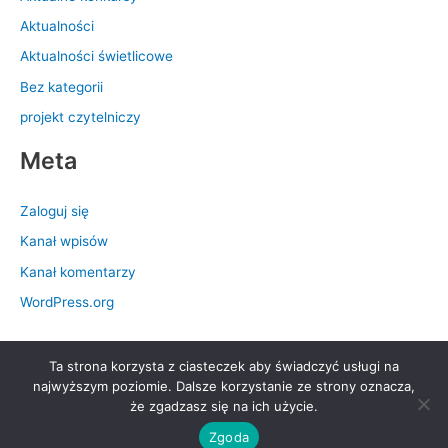
Aktualności
Aktualności świetlicowe
Bez kategorii
projekt czytelniczy
Meta
Zaloguj się
Kanał wpisów
Kanał komentarzy
WordPress.org
Ta strona korzysta z ciasteczek aby świadczyć usługi na
Prawa autorskie © 2026 Szkoła Podstawowa nr 28 im. Królowej
najwyższym poziomie. Dalsze korzystanie ze strony oznacza,
Jadwigi | Obsługiwane przez
Motyw Astra WordPress
że zgadzasz się na ich użycie.
Zgoda